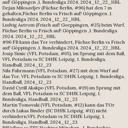
auf! Göppingen ,1. Bundesliga 2024, 2024_12_22_HBL
Dejan Milosavljev (Füchse Berlin, #96) hat den 7 m
gehalten,Füchse Berlin vs Frisch auf! Göppingen ,1.
Bundesliga 2024, 2024_12_22_HBL
Ludvig Astrom (Frisch auf! Goeppingen, #25) beim Wurf,
Füchse Berlin vs Frisch auf! Göppingen ,1. Bundesliga
2024, 2024_12_22_HBL
#96 FB kann das Tor verhindert, Füchse Berlin vs Frisch
auf! Göppingen ,1. Bundesliga 2024, 2024_12_22_HBL
Josip Simic (VFL Potsdam, #05), im Sprung mit dem Ball,
VFL Potsdam vs SC DHfK Leipzig, 1. Bundesliga,
Handball, 2024_12_23
Nils Fuhrmann (VFL Potsdam, #27) mit dem Wurf auf
das Tor, VFL Potsdam vs SC DHfK Leipzig, 1. Bundesliga,
Handball, 2024_12_23
David Cyrill Akakpo (VFL Potsdam, #19) im Sprung mit
dem Ball, VFL Potsdam vs SC DHfK Leipzig, 1.
Bundesliga, Handball, 2024_12_23
Martin Tomovski (VFL Potsdam, #12) kann das TOr
durch Lukas Binder (SC DHfK Leipzig, #11) nicht
verhindern,VFL Potsdam vs SC DHfK Leipzig, 1.
Bundesliga, Handball, 2024_12_23
BRVolleys vs TSV Haching München , 1. Bundesliga,